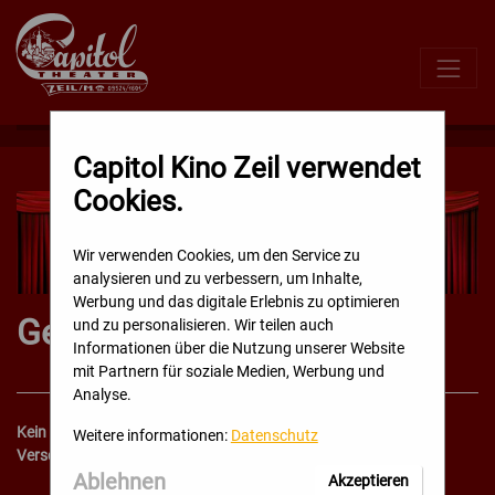
Direkt
zum
Inhalt
Capitol Kino Zeil verwendet
Cookies.
Wir verwenden Cookies, um den Service zu
analysieren und zu verbessern, um Inhalte,
Werbung und das digitale Erlebnis zu optimieren
Geschenkgutscheine
und zu personalisieren. Wir teilen auch
Informationen über die Nutzung unserer Website
mit Partnern für soziale Medien, Werbung und
Analyse.
Kein passendes Geschenk?
Weitere informationen:
Datenschutz
Verschenken Sie doch mal einen Kinobesuch!
Ablehnen
Akzeptieren