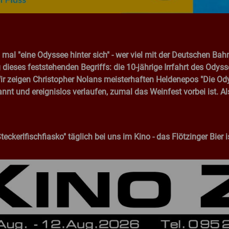
al "eine Odyssee hinter sich" - wer viel mit der Deutschen Bahn
ieses feststehenden Begriffs: die 10-jährige Irrfahrt des Odys
ir zeigen Christopher Nolans meisterhaften Heldenepos "Die Od
annt und ereignislos verlaufen, zumal das Weinfest vorbei ist. A
ckerlfischfiasko" täglich bei uns im Kino - das Flötzinger Bier is