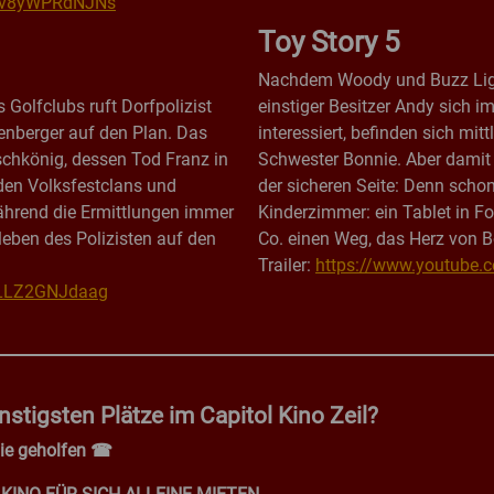
v=v8yWPRdNJNs
Toy Story 5
Nachdem Woody und Buzz Ligh
 Golfclubs ruft Dorfpolizist
einstiger Besitzer Andy sich i
enberger auf den Plan. Das
interessiert, befinden sich mitt
ischkönig, dessen Tod Franz in
Schwester Bonnie. Aber damit
nden Volksfestclans und
der sicheren Seite: Denn scho
ährend die Ermittlungen immer
Kinderzimmer: ein Tablet in F
leben des Polizisten auf den
Co. einen Weg, das Herz von 
Trailer:
https://www.youtube.
=LLZ2GNJdaag
nstigsten Plätze im Capitol Kino Zeil?
Sie geholfen ☎